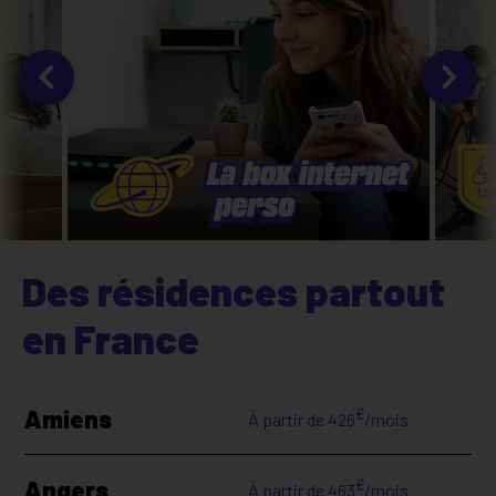
Des résidences partout
en France
Amiens
€
À partir de
426
/mois
Angers
€
À partir de
463
/mois