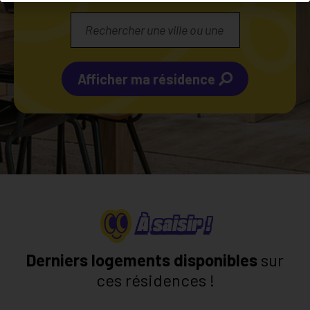
Afficher ma résidence
À saisir !
Derniers logements disponibles
sur
ces résidences !