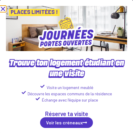
es Portes Ouvertes ! Inscris-toi vite ! PLACES LIMITÉES
Viens déco
Voir les créneaux
PLACES LIMITÉES !
La vie d’étudiant en mieux !
Trouve ton logement étudiant en
une visite
Logements en résidences étudiantes
Visite un logement meublé
Trouve ton logement en 2
Découvre les espaces communs de la résidence
minutes !
Échange avec l’équipe sur place
Réserve ta visite
Voir les créneaux
100% en ligne
Réponse sous 48h