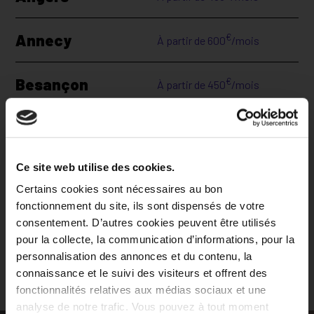
Annecy
€
À partir de
600
/mois
Besançon
€
À partir de
450
/mois
Bordeaux
€
À partir de
525
/mois
Ce site web utilise des cookies.
Brest
€
À partir de
455
/mois
Certains cookies sont nécessaires au bon
fonctionnement du site, ils sont dispensés de votre
Clermont-Ferrand
€
À partir de
471
/mois
consentement. D’autres cookies peuvent être utilisés
pour la collecte, la communication d’informations, pour la
personnalisation des annonces et du contenu, la
connaissance et le suivi des visiteurs et offrent des
Voir plus de villes
fonctionnalités relatives aux médias sociaux et une
analyse de notre trafic. Vous pouvez à tout moment