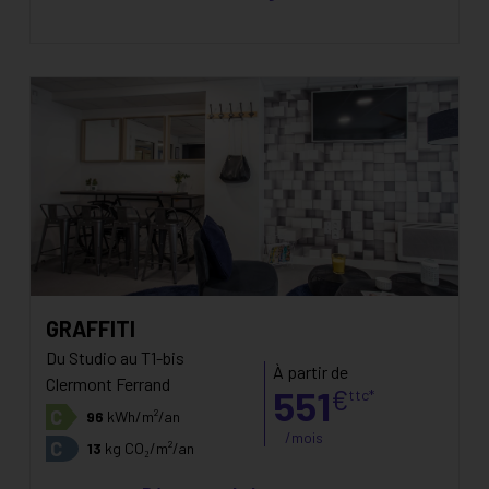
GRAFFITI
Du Studio au T1-bis
À partir de
Clermont Ferrand
551
€
ttc*
C
96
kWh/m²/an
/mois
C
13
kg CO₂/m²/an