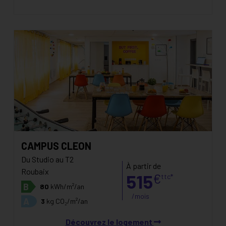
CAMPUS CLEON
Du Studio au T2
À partir de
Roubaix
515
€
ttc*
B
80
kWh/m²/an
/mois
A
3
kg CO₂/m²/an
Découvrez le logement