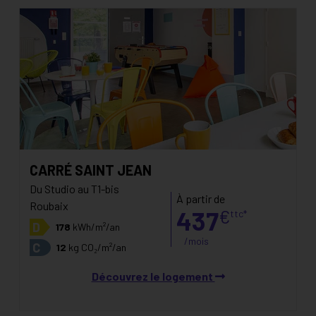
CARRÉ SAINT JEAN
Du Studio au T1-bis
À partir de
Roubaix
437
€
ttc*
D
178
kWh/m²/an
/mois
C
12
kg CO₂/m²/an
Découvrez le logement