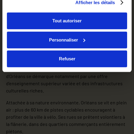
Afficher les détails
er
1
pôle pharmaceutique de France – À 1h30 de Paris
Tout autoriser
Orléans se positionne comme une ville idéale pour
profiter pleinement de ses années d’études. À 1h30 de
Paris, elle offre une qualité de vie au cœur d’un territoire
Personnaliser
classé au patrimoine mondial de l’Unesco.
Orléans est une ville où il fait bon étudier : son ambiance
Refuser
conviviale, ses pistes cyclables, ses quartiers piétons et
ses terrasses font d’elle une ville accueillante. La ville
d’Orléans se démarque notamment par une offre
d’enseignement supérieur variée et des infrastructures
culturelles riches.
Attachée à sa nature environnante, Orléans se vit en plein
air : plus de 60 km de pistes cyclables encouragent à
profiter de la ville à vélo. Ses rues se prêtent volontiers à
la flânerie, dans des quartiers commerçants entièrement
piétons.