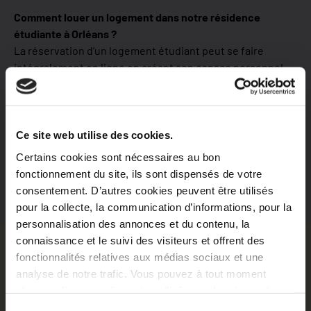
Comment louer un logement dans notre résidence
étudiante à Orléans ?
La réservation d’un logement étudiant peut se faire
intégralement en ligne en créant son espace personnel.
A quelle date peut débuter le bail ?
Le bail peut débuter à des dates variables. Toutefois entre
juin et août la date de prise d’effet peut être imposée.
Ce site web utilise des cookies.
Qui peut louer un logement dans notre résidence
Certains cookies sont nécessaires au bon
étudiante à Orléans ?
fonctionnement du site, ils sont dispensés de votre
Nos résidences accueillent les étudiants et les jeunes
consentement. D’autres cookies peuvent être utilisés
actifs.
pour la collecte, la communication d’informations, pour la
personnalisation des annonces et du contenu, la
connaissance et le suivi des visiteurs et offrent des
Découvrez nos emplacements à
fonctionnalités relatives aux médias sociaux et une
Orléans
analyse de notre trafic. Vous pouvez à tout moment
changer d’avis en cliquant sur l’icône en bas à gauche.
La ville d’Orléans