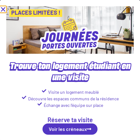
MITÉES
Viens découvrir nos résidences lors de nos Journées Portes O
Voir les créneaux
PLACES LIMITÉES !
Nos logements en résidence
étudiante à Orléans
Trouve ton logement étudiant en
une visite
Visite un logement meublé
Découvre les espaces communs de la résidence
Échange avec l’équipe sur place
Réserve ta visite
Voir les créneaux