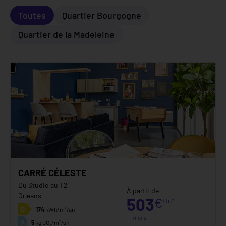
Toutes
Quartier Bourgogne
Quartier de la Madeleine
CARRÉ CÉLESTE
Du Studio au T2
À partir de
Orleans
503
€
ttc*
D
174
kWh/m²/an
/mois
A
5
kg CO₂/m²/an