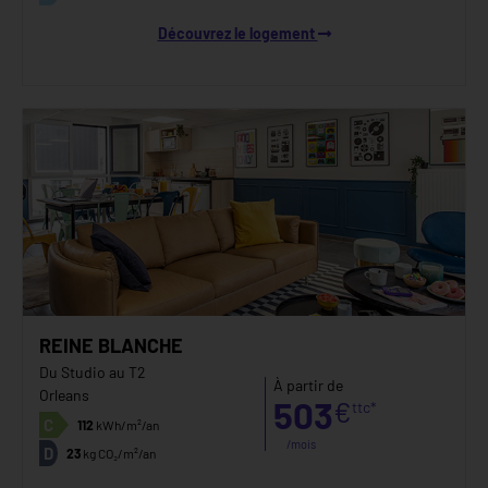
Découvrez le logement
REINE BLANCHE
Du Studio au T2
À partir de
Orleans
503
€
ttc*
C
112
kWh/m²/an
/mois
D
23
kg CO₂/m²/an