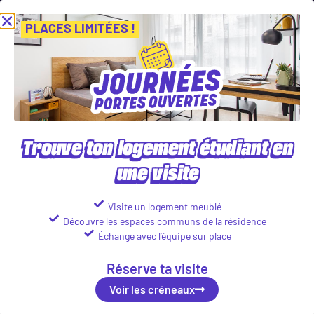
rnées Portes Ouvertes ! Inscris-toi vite ! PLACES LIMITÉES
Viens dé
Voir les créneaux
PLACES LIMITÉES !
Nos logements en résidence
étudiante à Toulouse
Trouve ton logement étudiant en
une visite
Visite un logement meublé
Découvre les espaces communs de la résidence
Échange avec l’équipe sur place
Réserve ta visite
Voir les créneaux