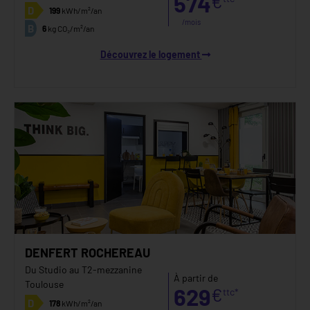
574
€
D
199
kWh/m²/an
/mois
B
6
kg CO₂/m²/an
Découvrez le logement
DENFERT ROCHEREAU
Du Studio au T2-mezzanine
À partir de
Toulouse
629
€
ttc*
D
178
kWh/m²/an