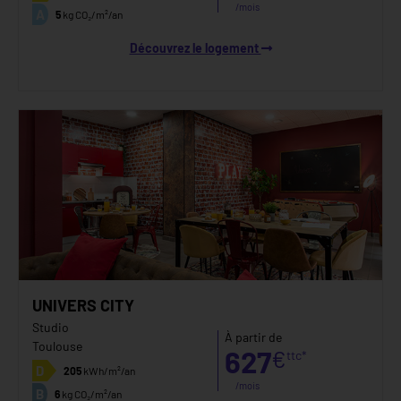
/mois
A
5
kg CO₂/m²/an
Découvrez le logement
UNIVERS CITY
Studio
À partir de
Toulouse
627
€
ttc*
D
205
kWh/m²/an
/mois
B
6
kg CO₂/m²/an