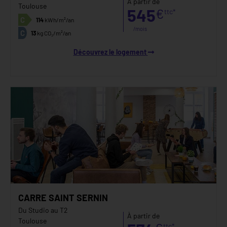
À partir de
Toulouse
545
€
ttc*
C
114
kWh/m²/an
/mois
C
13
kg CO₂/m²/an
Découvrez le logement
CARRE SAINT SERNIN
Du Studio au T2
À partir de
Toulouse
ttc*