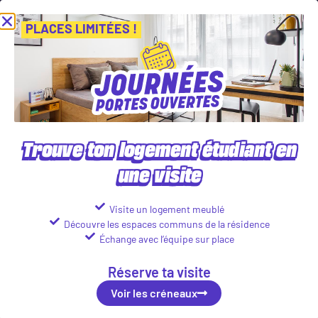
os Journées Portes Ouvertes ! Inscris-toi vite ! PLACES LIMITÉES
Vi
Voir les créneaux
PLACES LIMITÉES !
Nos logements en résidence
étudiante à Annecy
Trouve ton logement étudiant en
une visite
Visite un logement meublé
Découvre les espaces communs de la résidence
Échange avec l’équipe sur place
Réserve ta visite
Voir les créneaux