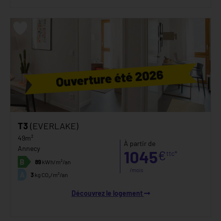
T3
(EVERLAKE)
49m²
À partir de
Annecy
1045
€
ttc*
B
89
kWh/m²/an
/mois
A
3
kg CO₂/m²/an
Découvrez le logement