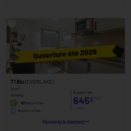
T1 Bis
(EVERLAKE)
24m²
À partir de
Annecy
645
€
ttc*
C
107
kWh/m²/an
/mois
A
4
kg CO₂/m²/an
Découvrez le logement