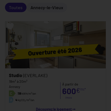
Toutes
Annecy-le-Vieux
Studio
(EVERLAKE)
18m² à 20m²
À partir de
Annecy
600
€
ttc*
C
118
kWh/m²/an
/mois
A
4
kg CO₂/m²/an
Découvrez le logement