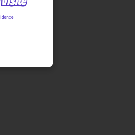
visite
sidence