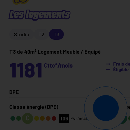
Les logements
Studio
T2
T3
T3 de 40m²
Logement Meublé / Équipé
1181
Frais d
€ttc*/mois
Éligibl
DPE
Classe énergie (DPE)
Classe
C
A
106
kWh/m²/an