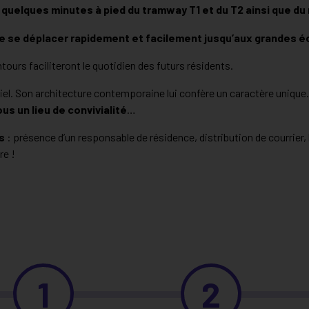
 quelques minutes à pied du tramway T1 et du T2 ainsi que d
 se déplacer rapidement et facilement jusqu’aux grandes éc
ours faciliteront le quotidien des futurs résidents.
el. Son architecture contemporaine lui confère un caractère unique
us un lieu de convivialité
…
s
: présence d’un responsable de résidence, distribution de courrier, 
re !
1
2