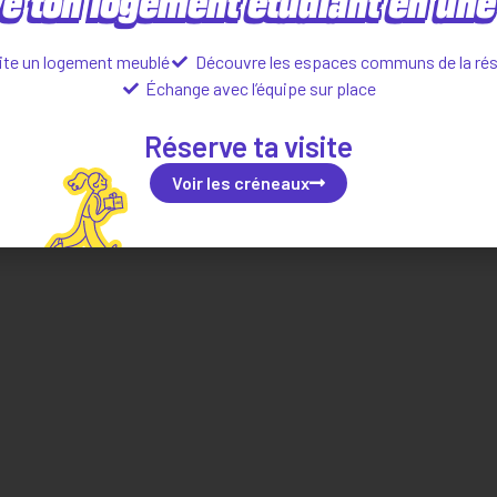
e ton logement étudiant en une 
Localisation
ite un logement meublé
Découvre les espaces communs de la ré
Échange avec l’équipe sur place
Réserve ta visite
Situer dans la ville
Explorer le quartier
Voir les créneaux