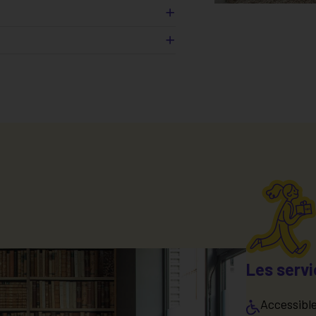
isine
bres
e
t électrique
Les servi
Accessibl