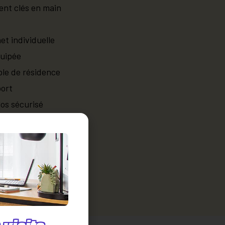
nt clés en main
et individuelle
quipée
le de résidence
port
los sécurisé
ices payants
quipée
 votre appart’