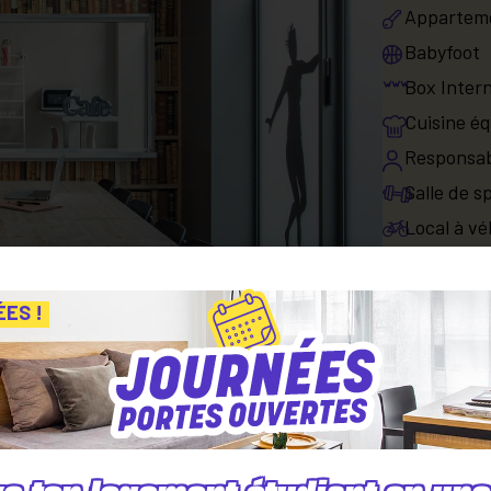
Apparteme
Babyfoot
Box Intern
Cuisine é
Responsab
Salle de s
Local à vé
Les serv
ÉES !
Laverie é
Ménage de