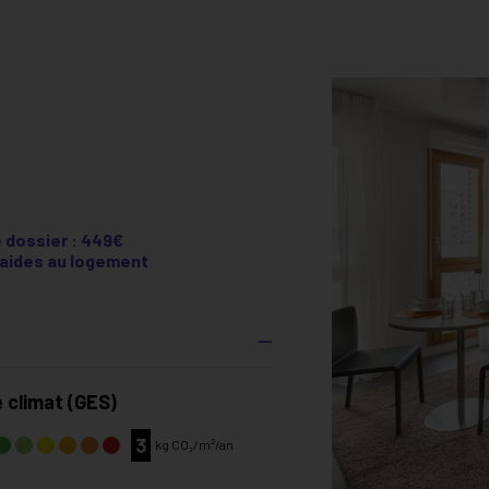
e dossier : 449€
e aides au logement
 climat (GES)
3
kg CO₂/m²/an