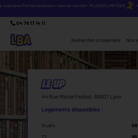
 Portes Ouvertes ! Inscris-toi vite ! PLACES LIMITÉES
Viens déco
04 78 17 14 11
Rechercher un logement
Nos vi
LE UP
44 Rue Michel Felizat, 69007 Lyon
Logements disponibles :
Studio
58
T2
95