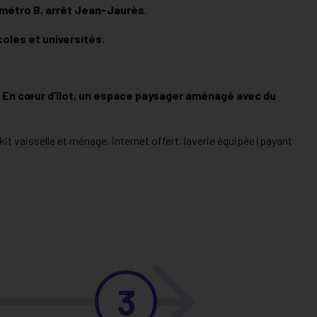
u métro B, arrêt Jean-Jaurès
.
oles et universités.
.
En cœur d’îlot, un espace paysager aménagé avec du
kit vaisselle et ménage, internet offert, laverie équipée (payant
3