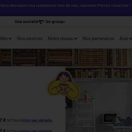
uvrir nos résidences lors de nos Journées Portes Ouvertes ! Inscris-to
Une société
Un groupe
lles
Nos services
Notre réseau
Nos partenaires
Aide
7
€
Voir les détails
ttc*/mois
7
€
Voir les détails
ttc*/mois