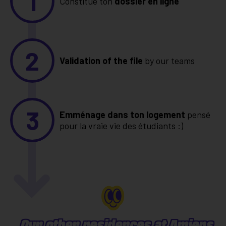
1
Constitue ton
dossier en ligne
2
Validation of the file
by our teams
3
Emménage dans ton logement
pensé
pour la vraie vie des étudiants :)
Our other residences at Amiens