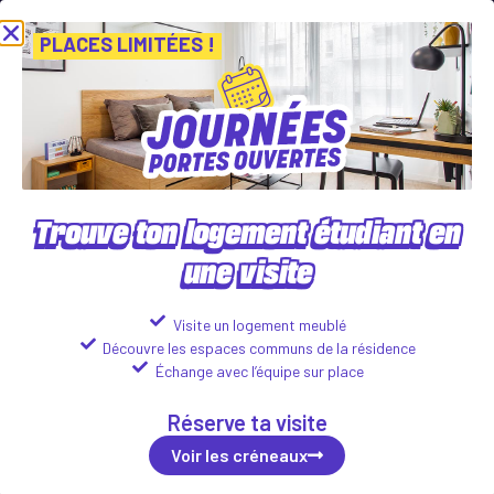
ournées Portes Ouvertes ! Inscris-toi vite ! PLACES LIMITÉES
Viens
Voir les créneaux
PLACES LIMITÉES !
Trouve ton logement étudiant en
une visite
CAMPUS CITADELLE
28 Place Vogel, 80000 Amiens
Visite un logement meublé
Découvre les espaces communs de la résidence
Logements disponibles :
Échange avec l’équipe sur place
Studio
Réserve ta visite
531
€
Voir les détails
incl. tax*
/month
Voir les créneaux
2 roomed
680
€
Voir les détails
incl. tax*
/month