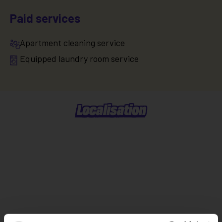
Paid services
Apartment cleaning service
Equipped laundry room service
Localisation
Situer dans la ville
Explorer le quartier