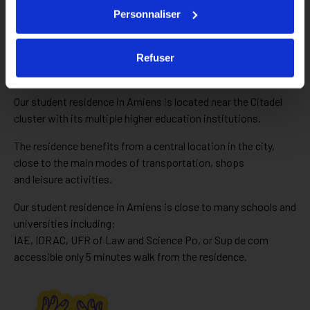
Personnaliser
Refuser
A 4 min from the historical center
Our student residence in Amiens is located near the Citadel
cluster with its multiple higher education institutions.
The residence benefits from a central location in the city,
close to the main modes of transportation, shops
and leisure activities.
Our student residence in Amiens is close to many schools and
universities including:
IAE, IDRAC, UFR of Law and Science Po, or Sup de com
accessible only 5 minutes walk from the residence.