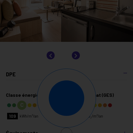
DPE
Classe énergie (DPE)
Classe climat (GES)
C
B
109
8
kg CO₂/m²/an
kWh/m²/an