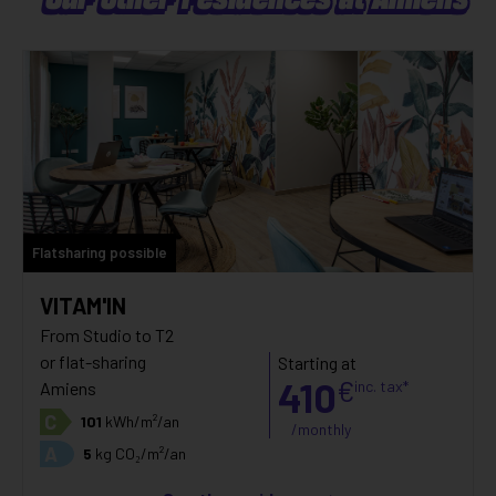
Flatsharing possible
VITAM'IN
From Studio to T2
or flat-sharing
Starting at
410
€
inc. tax*
Amiens
C
101
kWh/m²/an
/monthly
A
5
kg CO₂/m²/an