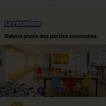
Shower room
Pull-out bed
Individual internet box
Heating
Desk
Hot water
Electrical fees
Cold water
La résidence
Galerie photo des parties communes