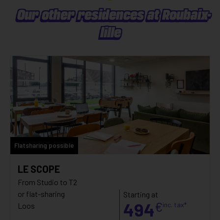
Our other residences at Roubaix-
lille
Flatsharing possible
LE SCOPE
From Studio to T2
or flat-sharing
Starting at
494
€
inc. tax*
Loos