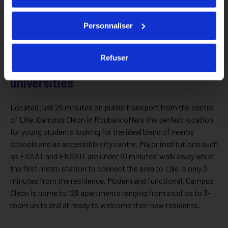
Personnaliser
Refuser
Just steps away from schools and
universities
Located just 26 minutes on public transport from the centre
of Lille, Campus Cléon in Roubaix offers the perfect location
for young students looking for the ideal blend of nearby
schools and an accessible city centre. Major institutions such
as ESAAT and ENSAIT are under 10 minutes’ walk away while
the first metro station to connect the area to Lille is only 3
minutes from the residence. Modern and functional, Campus
Cléon is home to 129 apartments ranging from studios to 3-
room units and all ready to welcome their new residents.