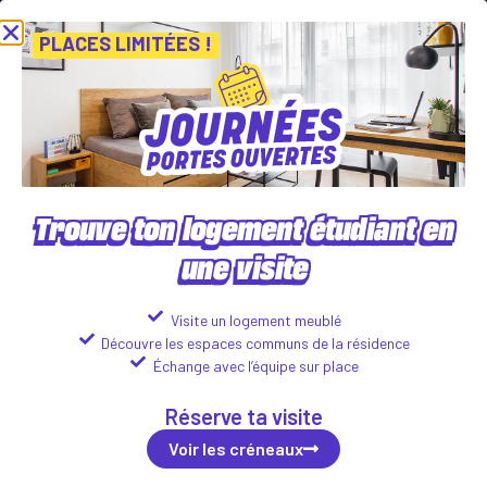
Journées Portes Ouvertes ! Inscris-toi vite ! PLACES LIMITÉES
Vien
Voir les créneaux
PLACES LIMITÉES !
Trouve ton logement étudiant en
une visite
CAMPUS CLEON
32 Rue Corneille, 59100 Roubaix
Visite un logement meublé
Découvre les espaces communs de la résidence
Logements disponibles :
Échange avec l’équipe sur place
Studio
Réserve ta visite
598
€
Voir les détails
incl. tax*
/month
Voir les créneaux
2 roomed
698
€
Voir les détails
incl. tax*
/month