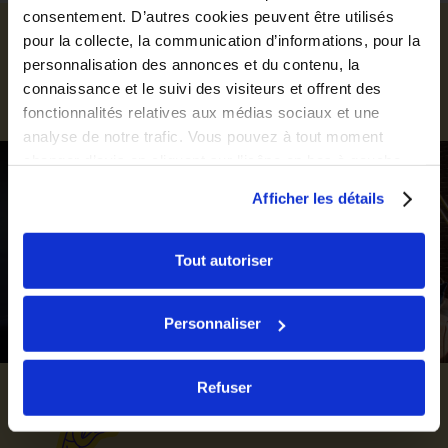
consentement. D’autres cookies peuvent être utilisés
La résidence
pour la collecte, la communication d’informations, pour la
personnalisation des annonces et du contenu, la
connaissance et le suivi des visiteurs et offrent des
Galerie photo des parties communes
fonctionnalités relatives aux médias sociaux et une
analyse de notre trafic. Vous pouvez à tout moment
changer d’avis en cliquant sur l’icône en bas à gauche.
Afficher les détails
Tout autoriser
Personnaliser
Refuser