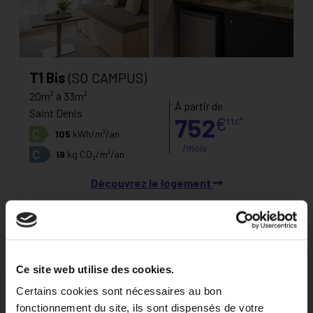
T1 Bis
(SO CAMPUS)
20m² à 33m²
À partir de
Saint Denis
752
€
ttc*
C
105
kWh/m²/an
/mois
C
19
kg CO₂/m²/an
Découvrez le logement
Découvrir la résidence
Ce site web utilise des cookies.
Certains cookies sont nécessaires au bon
fonctionnement du site, ils sont dispensés de votre