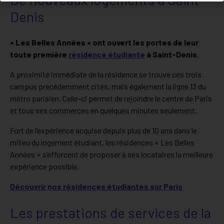
Denis
« Les Belles Années » ont ouvert les portes de leur
toute première
résidence étudiante
à Saint-Denis
.
A proximité immédiate de la résidence se trouve ces trois
campus précédemment cités, mais également la ligne 13 du
métro parisien. Celle-ci permet de rejoindre le centre de Paris
et tous ses commerces en quelques minutes seulement.
Fort de l’expérience acquise depuis plus de 10 ans dans le
milieu du logement étudiant, les résidences « Les Belles
Années » s’efforcent de proposer à ses locataires la meilleure
expérience possible.
Découvrir nos résidences étudiantes sur Paris
Les prestations de services de la