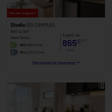
Plus que 3 appart'
Studio
(SO CAMPUS)
19m² à 21m²
À partir de
Saint Denis
865
€
ttc*
C
105
kWh/m²/an
/mois
C
19
kg CO₂/m²/an
Découvrez le logement