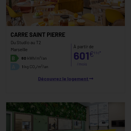
CARRE SAINT PIERRE
Du Studio au T2
À partir de
Marseille
601
€
ttc*
B
60
kWh/m²/an
/mois
A
1
kg CO₂/m²/an
Découvrez le logement