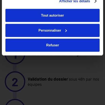
Afficher les détails
Réponse sous 48h
Tout autoriser
Rechercher un logement
Personnaliser
Refuser
1
Constitue ton
dossier en ligne
2
Validation du dossier
sous 48h par nos
équipes