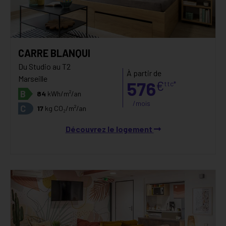
CARRE BLANQUI
Du Studio au T2
À partir de
Marseille
576
€
ttc*
B
84
kWh/m²/an
/mois
C
17
kg CO₂/m²/an
Découvrez le logement