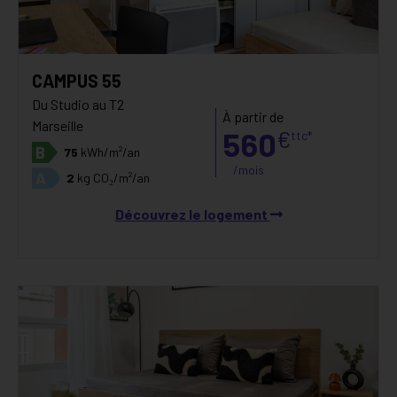
CAMPUS 55
Du Studio au T2
À partir de
Marseille
560
€
ttc*
B
75
kWh/m²/an
/mois
A
2
kg CO₂/m²/an
Découvrez le logement