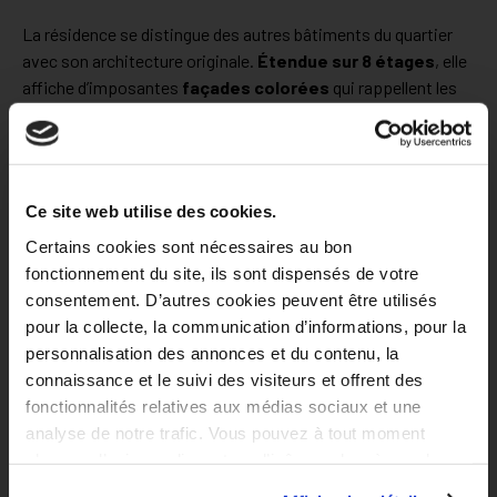
La résidence se distingue des autres bâtiments du quartier
avec son architecture originale.
Étendue sur 8 étages
, elle
affiche d’imposantes
façades colorées
qui rappellent les
œuvres du mouvement
Pop Art
. À l’intérieur, les résidents
retrouvent une agréable cour aménagée et végétalisée, idéale
pour
profiter des rayons du soleil et se détendre.
Ce site web utilise des cookies.
Certains cookies sont nécessaires au bon
fonctionnement du site, ils sont dispensés de votre
consentement. D’autres cookies peuvent être utilisés
pour la collecte, la communication d’informations, pour la
Trouve ton logement en deux
personnalisation des annonces et du contenu, la
connaissance et le suivi des visiteurs et offrent des
minutes !
fonctionnalités relatives aux médias sociaux et une
analyse de notre trafic. Vous pouvez à tout moment
changer d’avis en cliquant sur l’icône en bas à gauche.
100% en ligne