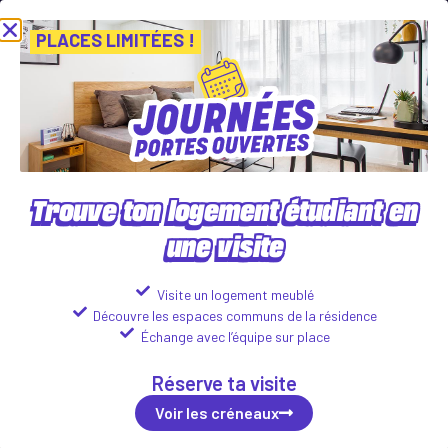
ées Portes Ouvertes ! Inscris-toi vite ! PLACES LIMITÉES
Viens dé
Voir les créneaux
PLACES LIMITÉES !
Trouve ton logement étudiant en
une visite
CAMPUS ALMA
27 – 29 Chemin de l’Armée d’Afrique, 13005 Marseille
Visite un logement meublé
Découvre les espaces communs de la résidence
Logements disponibles :
Échange avec l’équipe sur place
Studio
Réserve ta visite
512
€
Voir les détails
ttc*/mois
Voir les créneaux