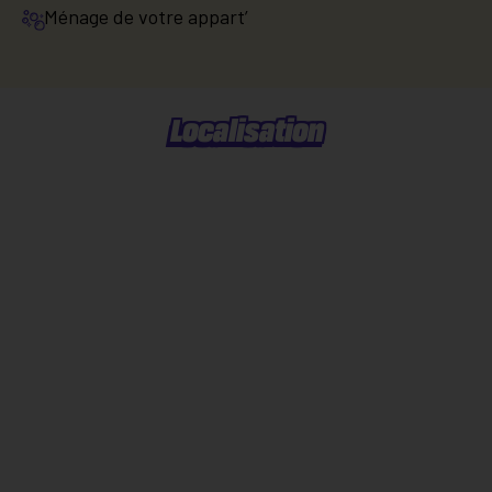
Ménage de votre appart’
Localisation
Situer dans la ville
Explorer le quartier