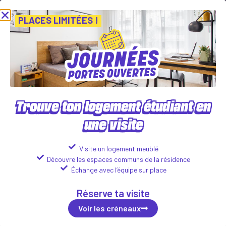
es Portes Ouvertes ! Inscris-toi vite ! PLACES LIMITÉES
Viens déc
Voir les créneaux
PLACES LIMITÉES !
Trouve ton logement étudiant en
une visite
EFFUSION
22 Quai D'Isly, 68100 Mulhouse
Visite un logement meublé
Découvre les espaces communs de la résidence
Logements disponibles :
Échange avec l’équipe sur place
Studio
Réserve ta visite
471
€
Voir les détails
ttc*/mois
Voir les créneaux
T1 Bis
612
€
Voir les détails
ttc*/mois