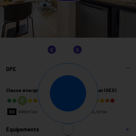
DPE
Classe énergie (DPE)
Classe climat (GES)
C
C
93
19
kg CO₂/m²/an
kWh/m²/an
Équipements