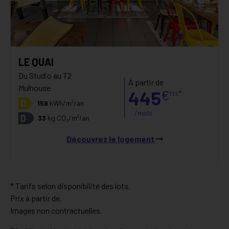
LE QUAI
Du Studio au T2
À partir de
Mulhouse
445
€
ttc*
D
159
kWh/m²/an
/mois
D
33
kg CO₂/m²/an
Découvrez le logement
* Tarifs selon disponibilité des lots.
Prix à partir de.
Images non contractuelles.