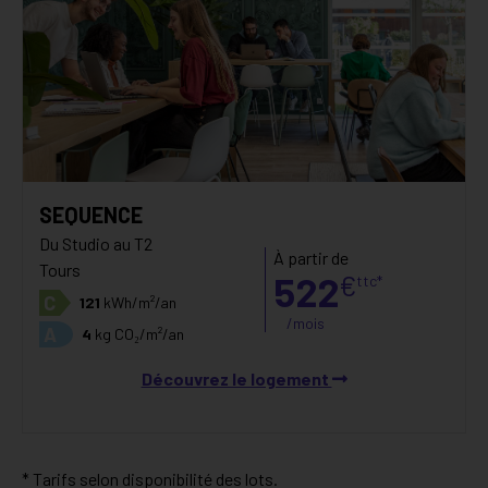
SEQUENCE
Du Studio au T2
À partir de
Tours
522
€
ttc*
C
121
kWh/m²/an
/mois
A
4
kg CO₂/m²/an
Découvrez le logement
* Tarifs selon disponibilité des lots.