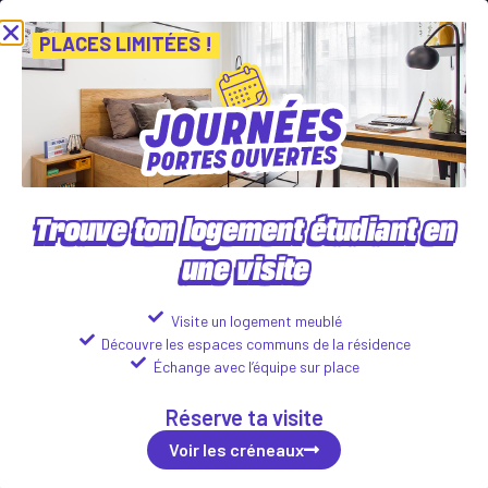
nées Portes Ouvertes ! Inscris-toi vite ! PLACES LIMITÉES
Viens dé
Voir les créneaux
PLACES LIMITÉES !
Trouve ton logement étudiant en
une visite
CAMPUS PARC
9 Avenue de l'Alouette, 37200 Tours
Visite un logement meublé
Découvre les espaces communs de la résidence
Logements disponibles :
Échange avec l’équipe sur place
Studio
Réserve ta visite
498
€
Voir les détails
ttc*/mois
Voir les créneaux
T2
786
€
Voir les détails
ttc*/mois