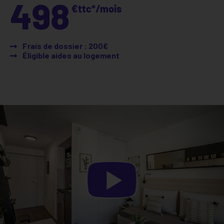
498
€ttc*/mois
Frais de dossier : 200€
Éligible aides au logement