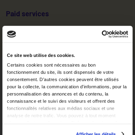
Paid services
Apartment cleaning service
Equipped laundry room service
Ce site web utilise des cookies.
Certains cookies sont nécessaires au bon
Localisation
fonctionnement du site, ils sont dispensés de votre
consentement. D’autres cookies peuvent être utilisés
pour la collecte, la communication d’informations, pour la
personnalisation des annonces et du contenu, la
Situer dans la ville
Explorer le quartier
connaissance et le suivi des visiteurs et offrent des
fonctionnalités relatives aux médias sociaux et une
analyse de notre trafic. Vous pouvez à tout moment
changer d’avis en cliquant sur l’icône en bas à gauche.
Afficher les détails