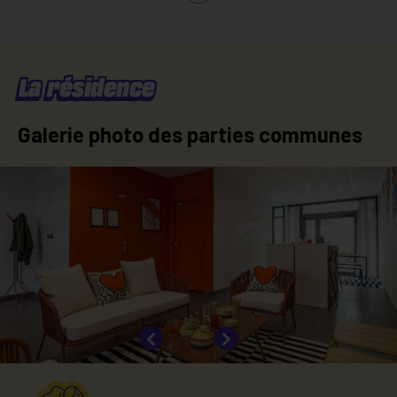
Shower room
Pull-out bed
Individual internet box
Heating
Desk
Hot water
Electrical fees
Cold water
La résidence
Galerie photo des parties communes