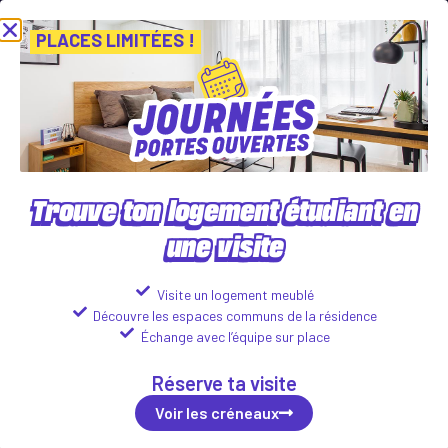
 Journées Portes Ouvertes ! Inscris-toi vite ! PLACES LIMITÉES
Vie
Voir les créneaux
PLACES LIMITÉES !
Trouve ton logement étudiant en
une visite
GRAFFITI
64 rue Guynemer, 63000 Clermont Ferrand
Visite un logement meublé
Découvre les espaces communs de la résidence
Logements disponibles :
Échange avec l’équipe sur place
Studio
Réserve ta visite
551
€
Voir les détails
incl. tax*
/month
Voir les créneaux
1 roomed bis
632
€
Voir les détails
incl. tax*
/month