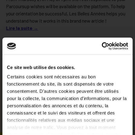
Parcoursup wishes will be available on the platform. To help
your orientation be successful, Les Belles Années helps you
understand how it works in this brand new article !
Lire la suite →
Discover the blog
Ce site web utilise des cookies.
Certains cookies sont nécessaires au bon
fonctionnement du site, ils sont dispensés de votre
If you have a project,
consentement. D’autres cookies peuvent être utilisés
Les Belles Années can
pour la collecte, la communication d’informations, pour la
personnalisation des annonces et du contenu, la
help you!
connaissance et le suivi des visiteurs et offrent des
fonctionnalités relatives aux médias sociaux et une
analyse de notre trafic. Vous pouvez à tout moment
changer d’avis en cliquant sur l’icône en bas à gauche.