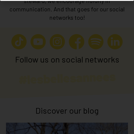
steward, we encourage fluidity in
communication. And that goes for our social
networks too!
Follow us on social networks
#lesbellesannees
Discover our blog