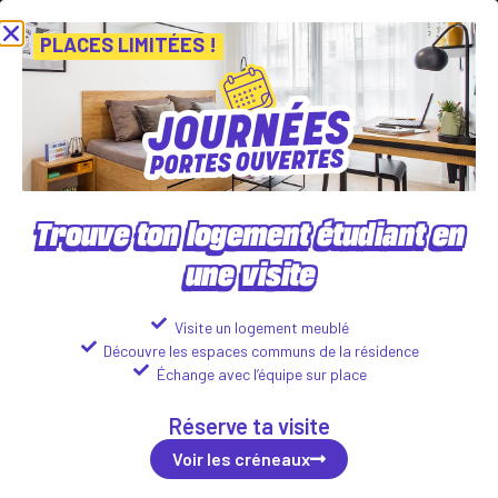
 nos Journées Portes Ouvertes ! Inscris-toi vite ! PLACES LIMITÉES
Voir les créneaux
PLACES LIMITÉES !
Join the Les Belles
Trouve ton logement étudiant en
Années community !
une visite
More than just places to live, we see our
Visite un logement meublé
Découvre les espaces communs de la résidence
student residences as places for sharing and
Échange avec l’équipe sur place
conviviality...
Réserve ta visite
Voir les créneaux
Whether it's between neighbors or with your