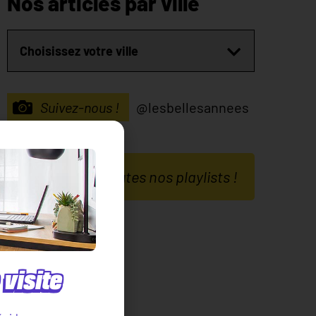
Nos articles par ville
Suivez-nous !
@lesbellesannees
Découvrez toutes nos playlists !
visite