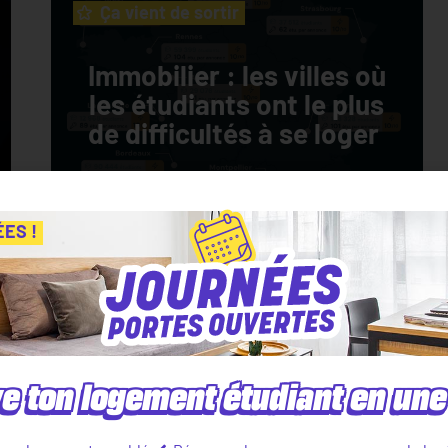
Ça vient de sortir
Immobilier : les villes où
les étudiants ont le plus
de difficultés à se loger
ÉES !
e ton logement étudiant en une 