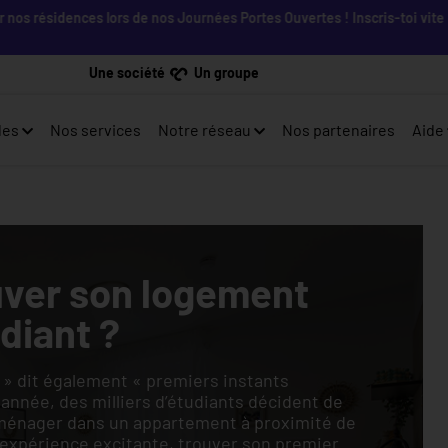
résidences lors de nos Journées Portes Ouvertes ! Inscris-toi vite ! PL
Une société
Un groupe
les
Nos services
Notre réseau
Nos partenaires
Aide
ver son logement
diant ?
 » dit également « premiers instants
année, des milliers d’étudiants décident de
emménager dans un appartement à proximité de
ne expérience excitante, trouver son premier