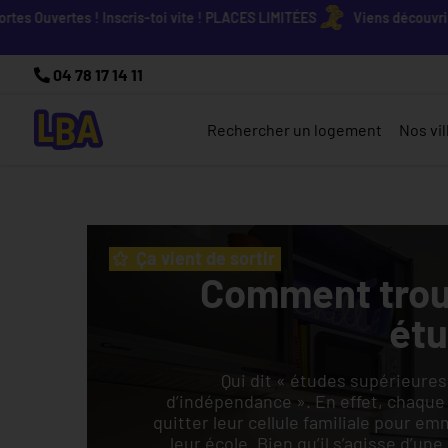
Ouvertes ! Inscris-toi vite ! PLACES LIMITÉES
Viens découvrir nos 
04 78 17 14 11
Rechercher un logement
Nos vil
Ça vient de sortir
Comment trou
étu
Qui dit « études supérieures
d’indépendance ». En effet, chaque 
quitter leur cellule familiale pour 
leur école. Bien qu’il s’agisse d’u