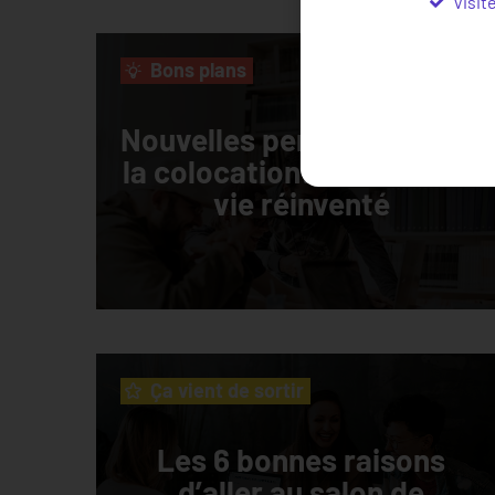
Visit
Bons plans
Nouvelles perspectives de
la colocation: Un mode de
vie réinventé
Ça vient de sortir
Les 6 bonnes raisons
d’aller au salon de