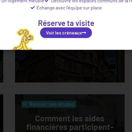
e un logement meublé
Découvre les espaces communs de la r
Échange avec l’équipe sur place
Bons plans
Réserve ta visite
Voir les créneaux
Que faire à Rennes ?
Réussir ses études
Comment les aides
financières participent-