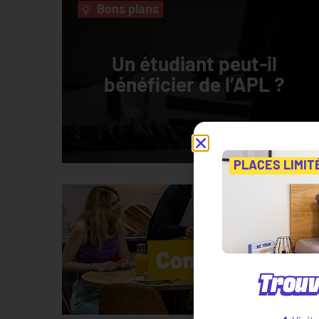
Bons plans
Un étudiant peut-il
bénéficier de l’APL ?
PLACES LIMIT
Trouv