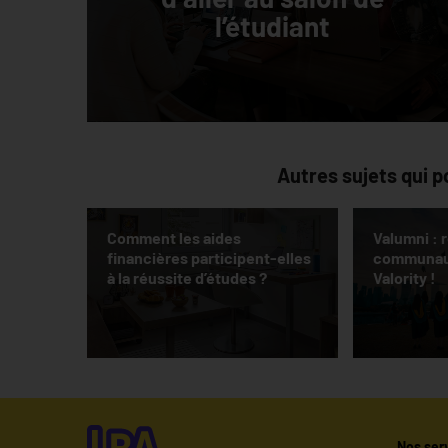
l’étudiant
Autres sujets qui p
Comment les aides
Valumni : r
financières participent-elles
communaut
à la réussite d’études ?
Valority !
Nos ser