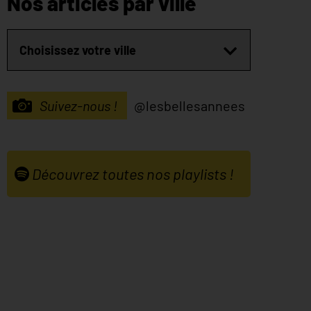
Nos articles par ville
Suivez-nous !
@lesbellesannees
Découvrez toutes nos playlists !