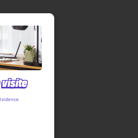
visite
ésidence