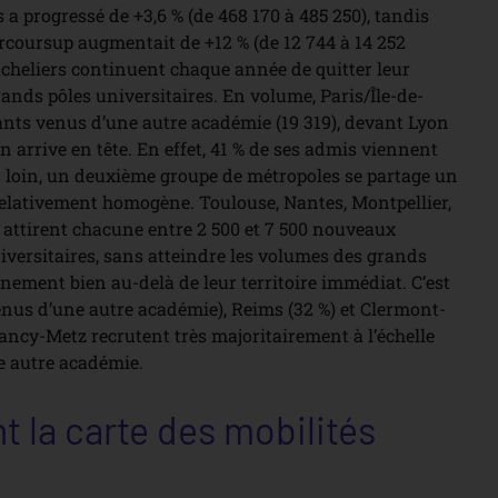
a progressé de +3,6 % (de 468 170 à 485 250), tandis
coursup augmentait de +12 % (de 12 744 à 14 252
acheliers continuent chaque année de quitter leur
rands pôles universitaires. En volume, Paris/Île-de-
ants venus d’une autre académie (19 319), devant Lyon
yon arrive en tête. En effet, 41 % de ses admis viennent
s loin, un deuxième groupe de métropoles se partage un
 relativement homogène. Toulouse, Nantes, Montpellier,
 attirent chacune entre 2 500 et 7 500 nouveaux
iversitaires, sans atteindre les volumes des grands
ment bien au-delà de leur territoire immédiat. C’est
nus d’une autre académie), Reims (32 %) et Clermont-
, Nancy-Metz recrutent très majoritairement à l’échelle
e autre académie.
t la carte des mobilités