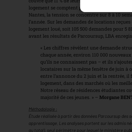
couvre que 11 % de leurs besoins de logement
logement se comptent par centaines. À Paris/Îl
Nantes, la tension se concentre sur 8 à 10 semai
l’année. Sur les demandes de locations reçues
logement loué, soit 105 500 demandes pour 5 81
avant les résultats de Parcoursup, LBA enregi
« Les chiffres révèlent une demande struc
chaque année, environ 110 000 nouveaux é
qu’ils ne connaissent pas – et ils s’ajout
locataires sur la même fenêtre de juin à oc
entre l’annonce du 2 juin et la rentrée, 
logement, dans des marchés où les meill
Notre réseau de résidences étudiantes cou
majorité de ces jeunes. » –
Morgane BEN
Méthodologie :
Étude réalisée à partir des données Parcoursup des s
apprentissage. Les analyses portent sur les admis n
au total), seul périmètre pour lequel le ministère pu