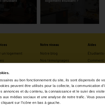
 l’étudiant
logement étudiant ?
vices
Notre réseau
Aides
r un logement
Notre blog
Étudiants
les
Nos témoignages
Comment r
r
Nos partenaires
Infos utile
okies.
estations
Le groupe Valority
FAQ
ssaires au bon fonctionnement du site, ils sont dispensés de vo
rez Maslow
La marque LBA
kies peuvent être utilisés pour la collecte, la communication d’
s annonces et du contenu, la connaissance et le suivi des visiteu
ves aux médias sociaux et une analyse de notre trafic. Vous pouve
cliquant sur l’icône en bas à gauche.