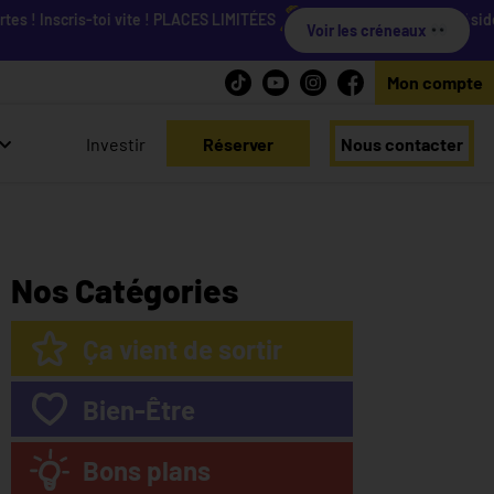
 Inscris-toi vite ! PLACES LIMITÉES
Viens découvrir nos résidences
Voir les créneaux
Mon compte
Investir
Réserver
Nous contacter
Nos Catégories
Ça vient de sortir
Bien-Être
Bons plans