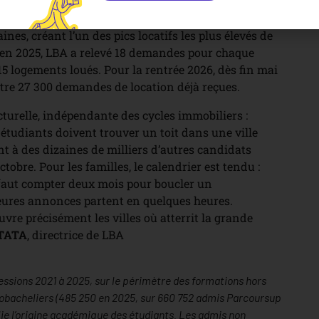
. En zone tendue, les candidatures pour un même
e-de-France, Lyon, Bordeaux, Toulouse, Lille ou
nes, créant l’un des pics locatifs les plus élevés de
 en 2025, LBA a relevé 18 demandes pour chaque
5 logements loués. Pour la rentrée 2026, dès fin mai
stre 27 300 demandes de location déjà reçues.
turelle, indépendante des cycles immobiliers :
tudiants doivent trouver un toit dans une ville
ent à des dizaines de milliers d’autres candidats
tobre. Pour les familles, le calendrier est tendu :
il faut compter deux mois pour boucler un
eures annonces partent en quelques heures.
vre précisément les villes où atterrit la grande
TATA
, directrice de LBA
essions 2021 à 2025, sur le périmètre des formations hors
éobacheliers (485 250 en 2025, sur 660 752 admis Parcoursup
blie l’origine académique des étudiants. Les admis non