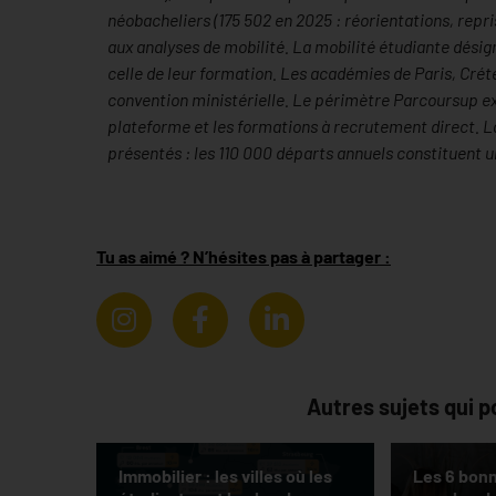
néobacheliers (175 502 en 2025 : réorientations, repri
aux analyses de mobilité. La mobilité étudiante désig
celle de leur formation. Les académies de Paris, Crét
convention ministérielle. Le périmètre Parcoursup ex
plateforme et les formations à recrutement direct. La
présentés : les 110 000 départs annuels constituent u
Tu as aimé ? N’hésites pas à partager :
Autres sujets qui p
Immobilier : les villes où les
Les 6 bonn