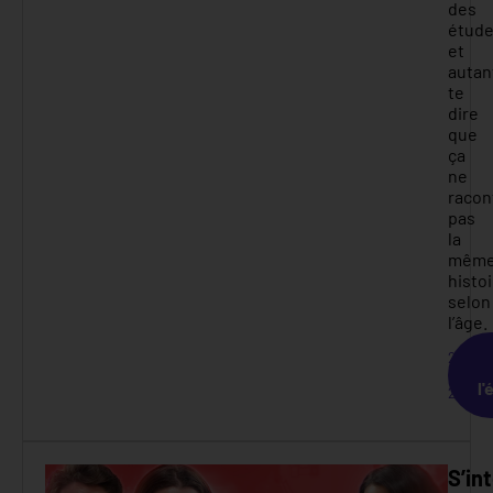
des
étud
et
autan
te
dire
que
ça
ne
racon
pas
la
mêm
histo
selon
l’âge.
29
décem
l'
2025
S’in