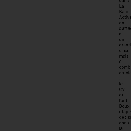
dans
La
Band
Activ
on
s’att
à
un
grand
class
mais
ô
comb
crucia
:
le
CV
et
l’entr
Deux
étape
décis
dans
la