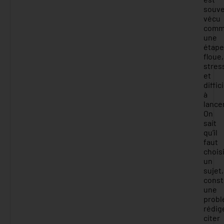
souv
vécu
com
une
étape
floue,
stres
et
diffic
à
lancer
On
sait
qu’il
faut
chois
un
sujet,
const
une
probl
rédig
citer