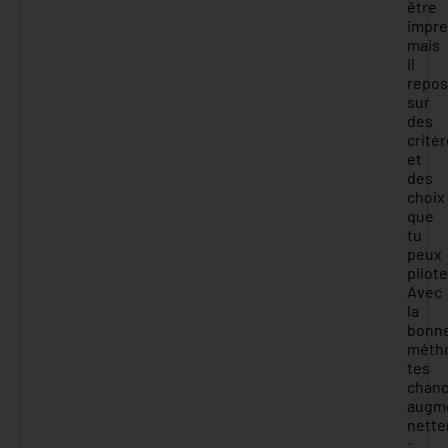
être
impr
mais
il
repo
sur
des
critè
et
des
choix
que
tu
peux
pilote
Avec
la
bonn
méth
tes
chan
augm
nett
: