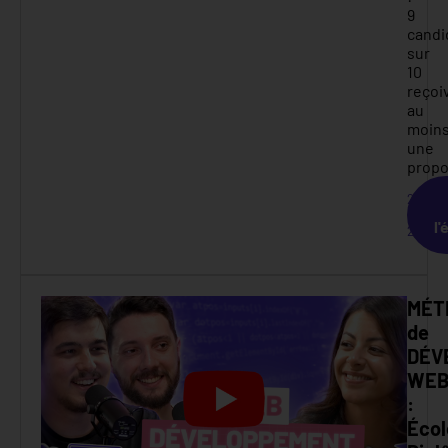
9
candi
sur
10
reçoi
au
moin
une
propo
2
mars
l'
2026
MÉT
de
DÉV
WE
:
Écol