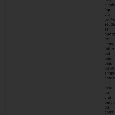
candi
équil
vie
pro/v
étudi
et
quêt
de
sens,
l’alte
est
bien
plus
qu’un
simpl
contr
:
c’est
un
vrai
parco
du
comb