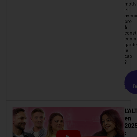
motiv
et
aveni
pro
à
const
comm
garde
le
cap
?
2
juin
l'
2025
L'A
en
202
: