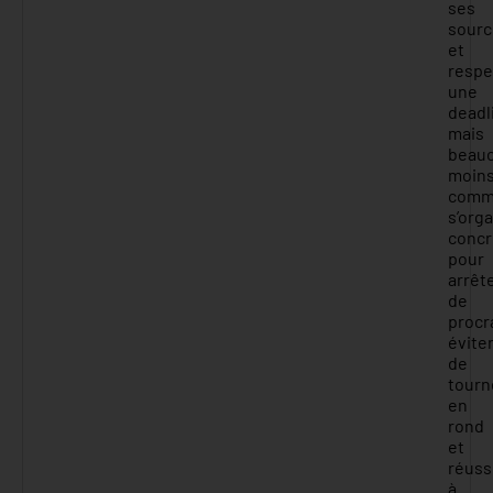
ses
sourc
et
respe
une
dead
mais
beau
moin
comm
s’org
conc
pour
arrêt
de
procr
évite
de
tourn
en
rond
et
réuss
à