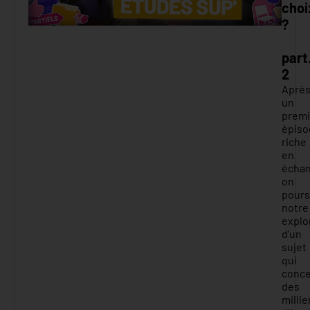
choi
?
part
2
Aprè
un
premi
épiso
riche
en
échan
on
pours
notre
explo
d’un
sujet
qui
conc
des
millie