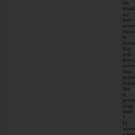
vie
étudi
qui
font
souv
mont
le
stres
d’un
cran.
Alors,
comm
faire
bonn
impre
dès
le
premi
coup
d'œil
?
Et
comm
trans