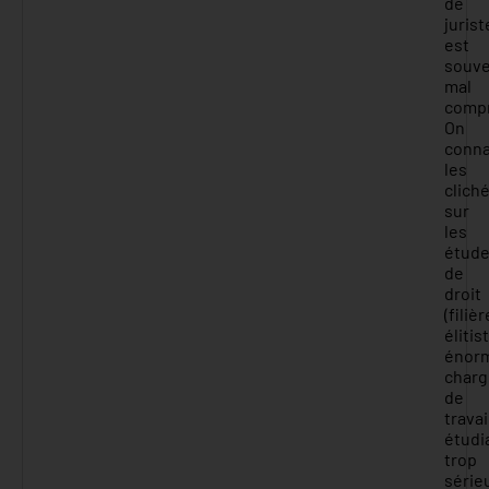
de
jurist
est
souv
mal
compr
On
conna
les
clich
sur
les
étud
de
droit
(filièr
élitis
énor
charg
de
travai
étudi
trop
série