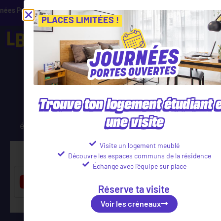
s Ouvertes ! Inscris-toi vite ! PLACES LIMITÉES
Viens découvrir no
Voir l
PLACES LIMITÉES !
Le podcast LBA
Trouve ton logement étudiant 
Chaque mois, des étudiants et des experts
une visite
échangent sur tout ce qui fait la vie étudiante.
Visite un logement meublé
S'ABONNER
Découvre les espaces communs de la résidence
Échange avec l’équipe sur place
Réserve ta visite
Voir les créneaux