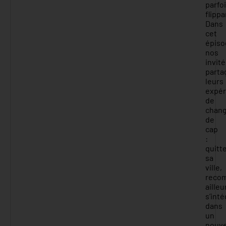
parfo
flippa
Dans
cet
épiso
nos
invit
parta
leurs
expér
de
chan
de
cap
:
quitt
sa
ville,
reco
ailleu
s’inté
dans
un
nouve