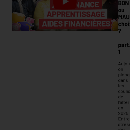
BON
ou
MAU
choi
?
part
1
Aujou
on
plong
dans
les
couli
de
l’alte
en
2025.
Entre
stres
des