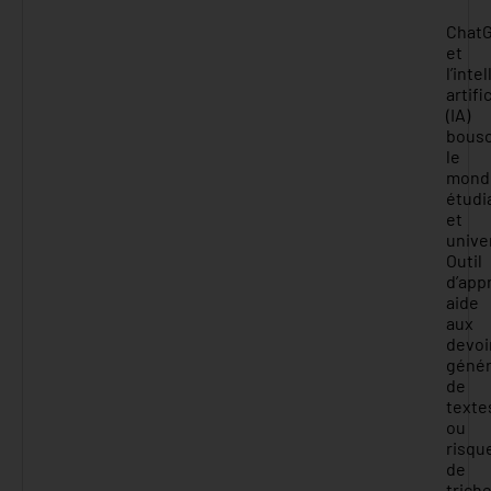
Chat
et
l’inte
artifi
(IA)
bousc
le
mond
étudi
et
univer
Outil
d’app
aide
aux
devoi
génér
de
texte
ou
risqu
de
trich