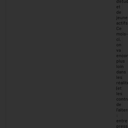
d’étu
et
de
jeune
actifs
Ce
mois-
ci,
on
va
enco
plus
loin
dans
les
réalit
(et
les
contr
de
l’alte
:
entre
press