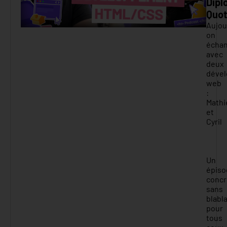
Dipl
Quot
Aujou
on
écha
avec
deux
dével
web
:
Mathi
et
Cyril
Un
épiso
concr
sans
blabla
pour
tous