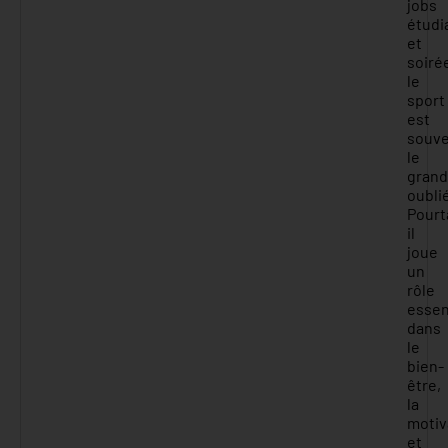
jobs
étudi
et
soiré
le
sport
est
souv
le
grand
oubli
Pourt
il
joue
un
rôle
essen
dans
le
bien-
être,
la
motiv
et