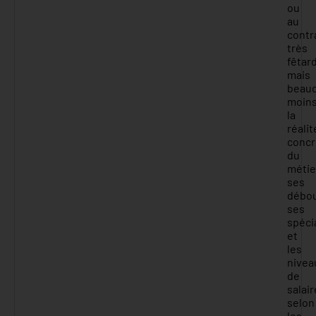
ou
au
contr
très
fêtar
mais
beau
moin
la
réalit
concr
du
métie
ses
débo
ses
spéci
et
les
nivea
de
salair
selon
les