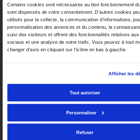
ou
Certains cookies sont nécessaires au bon fonctionnement du s
trem
sont dispensés de votre consentement. D’autres cookies peu
?
utilisés pour la collecte, la communication d’informations, pou
personnalisation des annonces et du contenu, la connaissanc
Cours
suivi des visiteurs et offrent des fonctionnalités relatives au
révis
sociaux et une analyse de notre trafic. Vous pouvez à tout 
petit
changer d’avis en cliquant sur l’icône en bas à gauche.
boulo
missi
d’int
et
Afficher les dé
vie
pers
pas
Tout autoriser
toujo
simpl
de
jongl
Personnaliser
avec
tout
ça...
Refuser
Pourt