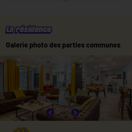
Shower room
Pull-out bed
Individual internet box
Heating
Desk
Hot water
Electrical fees
Cold water
La résidence
Galerie photo des parties communes