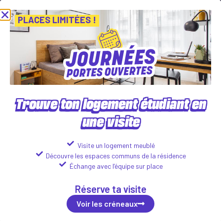
ournées Portes Ouvertes ! Inscris-toi vite ! PLACES LIMITÉES
Viens
Voir les créneaux
PLACES LIMITÉES !
Trouve ton logement étudiant en
une visite
LA COUR DES GRANDS
1 et 3 Rue Simone Veil, 63100 Clermont Ferrand
Visite un logement meublé
Découvre les espaces communs de la résidence
Logements disponibles :
Échange avec l’équipe sur place
Studio
Réserve ta visite
518
€
Voir les détails
incl. tax*
/month
Voir les créneaux
2 roomed
774
€
Voir les détails
incl. tax*
/month