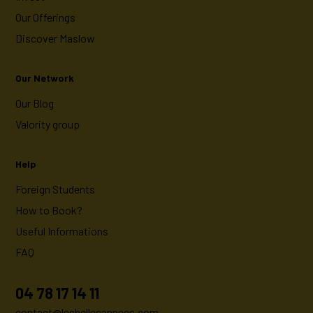
Our Offerings
Discover Maslow
Our Network
Our Blog
Valority group
Help
Foreign Students
How to Book?
Useful Informations
FAQ
04 78 17 14 11
contact@lesbellesannees.com