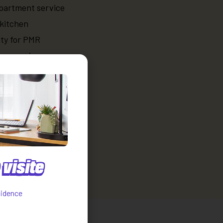
partment service
kitchen
ity for PMR
oom service
net service
ycle storage
ices
 cleaning service
laundry room service
visite
sidence