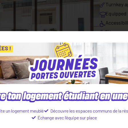
Turnkey a
Equipped 
Accessibil
Fitness r
Free Inter
ÉES !
Secure bic
Paid serv
Apartment
Equipped 
e ton logement étudiant en une 
ite un logement meublé
Découvre les espaces communs de la ré
Échange avec l’équipe sur place