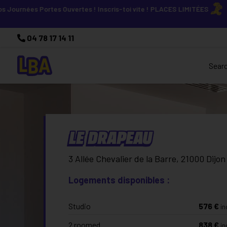
ées Portes Ouvertes ! Inscris-toi vite ! PLACES LIMITÉES
Viens dé
04 78 17 14 11
Sear
LE DRAPEAU
3 Allée Chevalier de la Barre, 21000 Dijon
Logements disponibles :
Studio
576
€
in
2 roomed
838
€
in