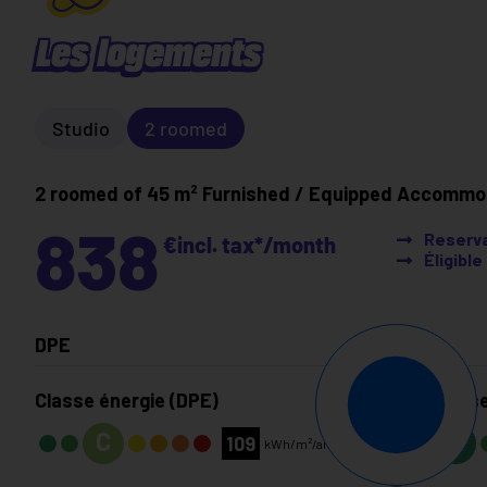
Les logements
Studio
2 roomed
2 roomed of 45 m²
Furnished / Equipped Accommo
838
Reserva
€
incl. tax*
/month
Éligibl
DPE
Classe énergie (DPE)
Classe
C
A
109
kWh/m²/an