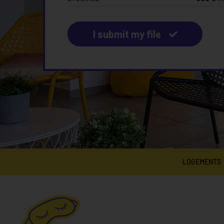
I submit my file
LOGEMENTS