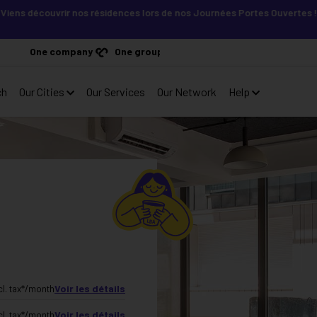
couvrir nos résidences lors de nos Journées Portes Ouvertes ! Inscris-
One company
One group
ch
Our Cities
Our Services
Our Network
Help
Voir les détails
cl. tax*
/month
Voir les détails
cl. tax*
/month