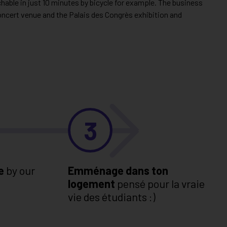
hable in just 10 minutes by bicycle for example. The business
concert venue and the Palais des Congrès exhibition and
3
e
by our
Emménage dans ton
logement
pensé pour la vraie
vie des étudiants :)