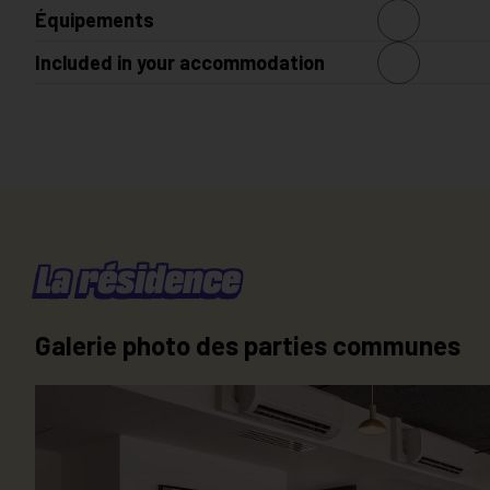
Équipements
Entrance hall
Kitchen ar
Included in your accommodation
Shower room
Several bed
Heating
Electrical
Desk
Internet offered
Hot water
Cold water
La résidence
Galerie photo des parties communes