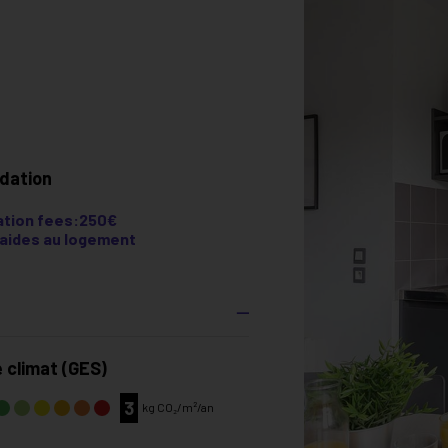
dation
tion fees:250€
e aides au logement
 climat (GES)
3
kg CO₂/m²/an