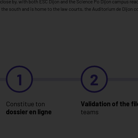
d close by, with both ESC Dijon and the Science Po Dijon campus reac
 to the south and is home to the law courts, the Auditorium de Dijon 
1
2
Constitue ton
Validation of the fil
dossier en ligne
teams