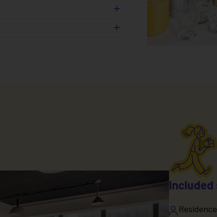
ea
s (
)
*
 fees
Included 
Residence