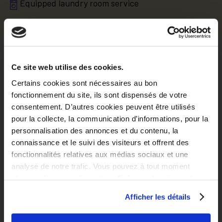
Equipped laundry room service
Localisation
Ce site web utilise des cookies.
Certains cookies sont nécessaires au bon
fonctionnement du site, ils sont dispensés de votre
Situer dans la ville
Explorer le quartier
consentement. D’autres cookies peuvent être utilisés
pour la collecte, la communication d’informations, pour la
personnalisation des annonces et du contenu, la
connaissance et le suivi des visiteurs et offrent des
fonctionnalités relatives aux médias sociaux et une
analyse de notre trafic. Vous pouvez à tout moment
changer d’avis en cliquant sur l’icône en bas à gauche.
Afficher les détails