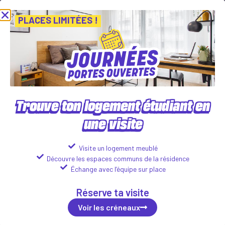
 Journées Portes Ouvertes ! Inscris-toi vite ! PLACES LIMITÉES
Vie
Voir les créneaux
PLACES LIMITÉES !
Trouve ton logement étudiant en
une visite
CAMPUS DELFINO
88 boulevard Louis Delfino, 06000 Nice
Visite un logement meublé
Découvre les espaces communs de la résidence
Logements disponibles :
Échange avec l’équipe sur place
Studio
Réserve ta visite
692
€
Voir les détails
incl. tax*
/month
Voir les créneaux