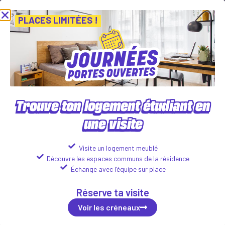
Journées Portes Ouvertes ! Inscris-toi vite ! PLACES LIMITÉES
Vien
Voir les créneaux
PLACES LIMITÉES !
Trouve ton logement étudiant en
une visite
CAMPUS DELFINO
88 boulevard Louis Delfino, 06000 Nice
Visite un logement meublé
Découvre les espaces communs de la résidence
Logements disponibles :
Échange avec l’équipe sur place
Studio
Réserve ta visite
666
€
Voir les détails
ttc*/mois
Voir les créneaux