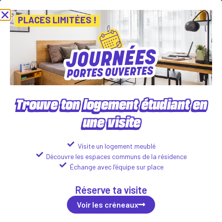
s Portes Ouvertes ! Inscris-toi vite ! PLACES LIMITÉES
Viens décou
Voir les créneaux
PLACES LIMITÉES !
Trouve ton logement étudiant en
une visite
CAMPUS KURSUS
120, Boulevard de Vanteaux, 87000 Limoges
Visite un logement meublé
Découvre les espaces communs de la résidence
Logements disponibles :
Échange avec l’équipe sur place
Studio
Réserve ta visite
435
€
Voir les détails
ttc*/mois
Voir les créneaux
T1 Bis
518
€
Voir les détails
ttc*/mois