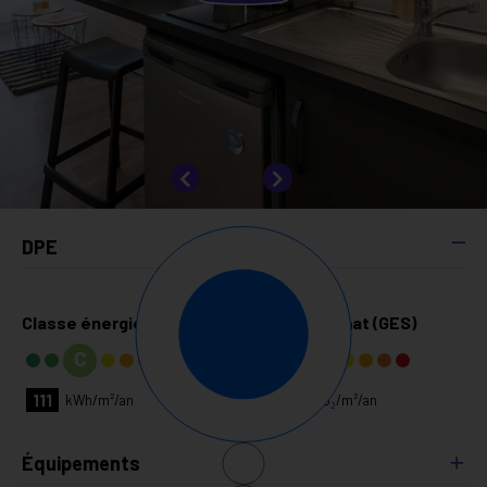
DPE
Classe énergie (DPE)
Classe climat (GES)
C
A
111
3
kg CO₂/m²/an
kWh/m²/an
Équipements