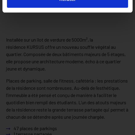
Installée sur un ilot de verdure de 5000m², la
résidence KURSUS offre un nouveau souffle végétal au
quartier. Composée de deux bâtiments majeurs de 5 étages,
elle propose une architecture moderne, écho à ce quartier
jeune et dynamique.
Places de parking, salle de fitness, cafétéria : les prestations
de la résidence sont nombreuses. Au-delà de l’esthétique,
l’immeuble a été pensé et conçu de manière à faciliter le
quotidien bien rempli des étudiants. L’un des atouts majeurs
de la résidence reste la grande terrasse partagée qui permet à
chacun de se détendre après une journée chargée.
47 places de parkings
1 terrasse partagée