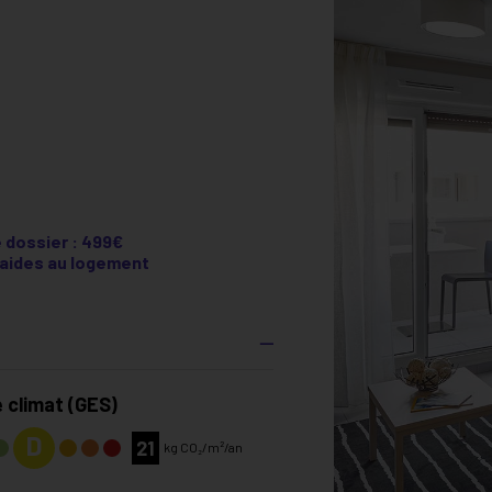
e dossier : 499€
e aides au logement
 climat (GES)
D
21
kg CO₂/m²/an