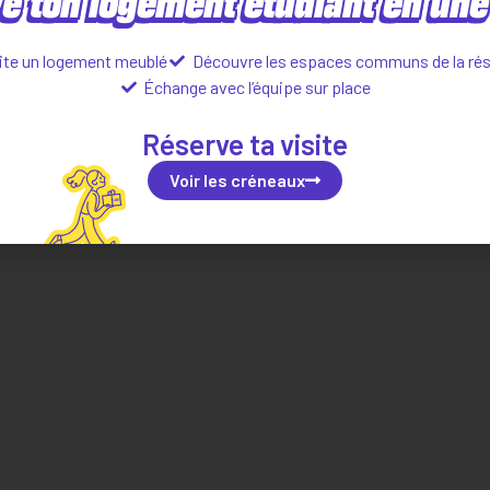
e ton logement étudiant en une 
ite un logement meublé
Découvre les espaces communs de la ré
Échange avec l’équipe sur place
Localisation
Réserve ta visite
Voir les créneaux
Situer dans la ville
Explorer le quartier