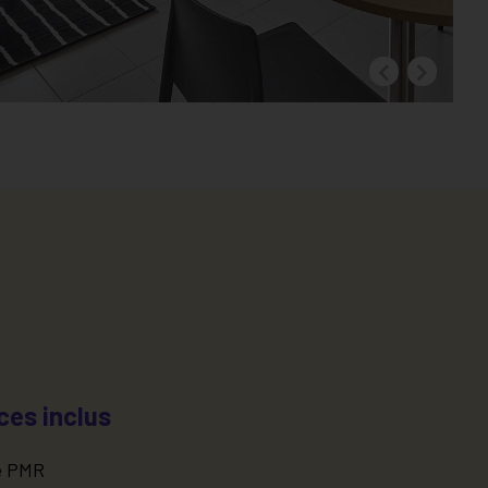
ces inclus
e PMR