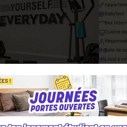
Apparteme
Babyfoot
Box Intern
Cuisine é
Responsab
Salle de s
Local à vé
Les serv
ÉES !
Laverie é
Location d
Ménage de