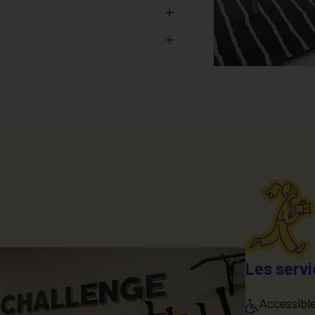
isine
ts (
)
*
t électrique
Les servi
Accessibl