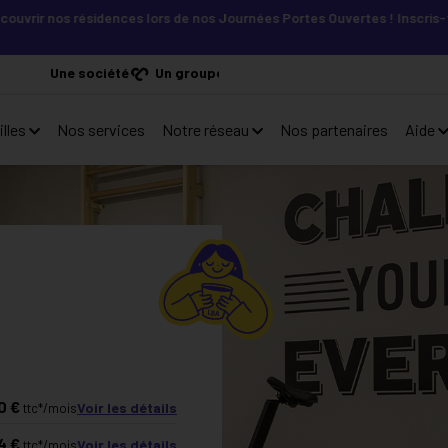
 résidences lors de nos Journées Portes Ouvertes ! Inscris-toi vite ! 
Une société
Un groupe
lles
Nos services
Notre réseau
Nos partenaires
Aide
0
€
Voir les détails
ttc*/mois
4
€
Voir les détails
ttc*/mois