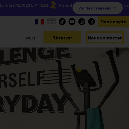
PLACES LIMITÉES
Viens découvrir nos résidences lors de nos Journ
Voir les créneaux
Mon compte
Investir
Réserver
Nous contacter