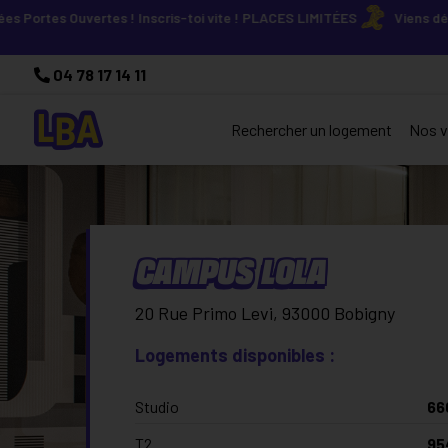
Ouvertes ! Inscris-toi vite ! PLACES LIMITÉES
Viens découvrir nos
04 78 17 14 11
Rechercher un logement
Nos vi
CAMPUS LOLA
20 Rue Primo Levi, 93000 Bobigny
Logements disponibles :
Studio
66
T2
95