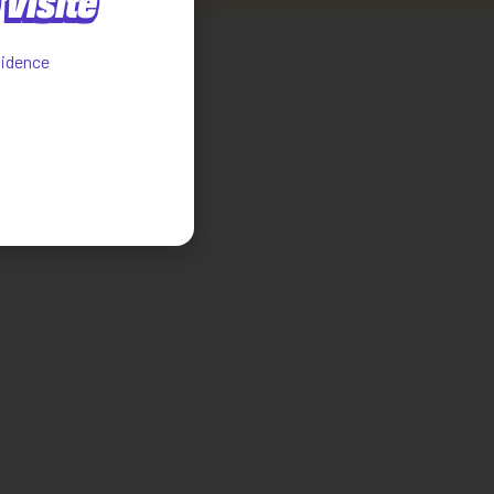
visite
sidence