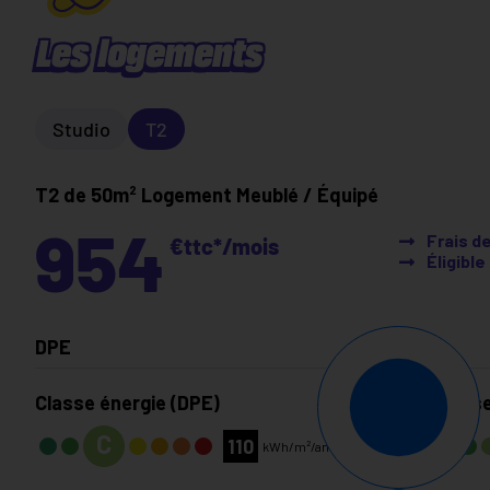
Les logements
Studio
T2
T2 de 50m²
Logement Meublé / Équipé
954
Frais d
€ttc*/mois
Éligibl
DPE
Classe énergie (DPE)
Classe
C
110
kWh/m²/an