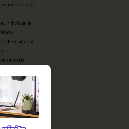
nt clés en main
et individuelle
quipée
le de résidence
port
los sécurisé
ices payants
quipée
’une place de parking
 votre appart’