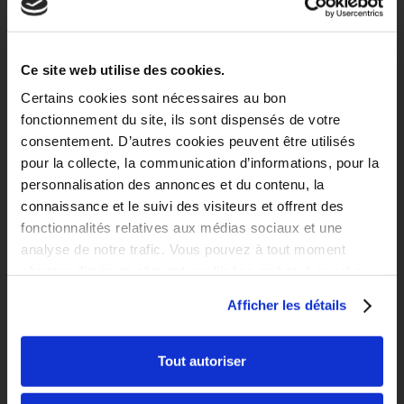
À quelques minutes à pied de l’IUT C, l’ESMOD…
Ce site web utilise des cookies.
Certains cookies sont nécessaires au bon
À proximité du métro et de la gare SNCF de Roubaix, nos
fonctionnement du site, ils sont dispensés de votre
appartements sont stratégiquement situés et permettent de
consentement. D’autres cookies peuvent être utilisés
rejoindre la ville de Lille en seulement quelques minutes.
pour la collecte, la communication d’informations, pour la
Proches des campus universitaires de Roubaix et de Lille
personnalisation des annonces et du contenu, la
grâce au métro, les étudiants peuvent se déplacer
connaissance et le suivi des visiteurs et offrent des
rapidement jusqu’à leur école, mais aussi vers les commerces
fonctionnalités relatives aux médias sociaux et une
et loisirs à proximité.
analyse de notre trafic. Vous pouvez à tout moment
Contemporaine et épurée, la résidence étudiante Carré Saint-
changer d’avis en cliquant sur l’icône en bas à gauche.
Jean propose 149 appartements étudiants en location. Les
Afficher les détails
étudiants disposent de logements confortables, modernes et
parfaitement adaptés à leurs besoins.
Tout autoriser
Appartement étudiant – Studio / T1
Roubaix