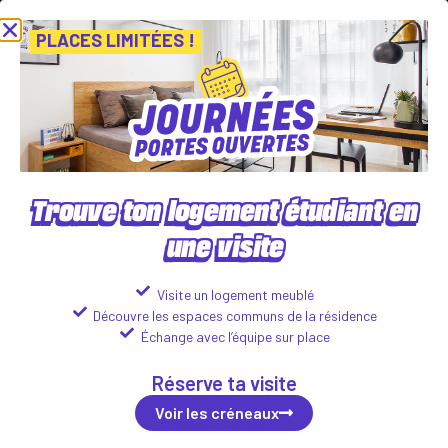
rnées Portes Ouvertes ! Inscris-toi vite ! PLACES LIMITÉES
Viens d
Voir les créneaux
PLACES LIMITÉES !
Trouve ton logement étudiant en
une visite
CARRÉ SAINT JEAN
49 Rue Jean Moulin, 59100 Roubaix
Visite un logement meublé
Découvre les espaces communs de la résidence
Logements disponibles :
Échange avec l’équipe sur place
Studio
Réserve ta visite
482
€
Voir les détails
ttc*/mois
Voir les créneaux
T1 Bis
563
€
Voir les détails
ttc*/mois