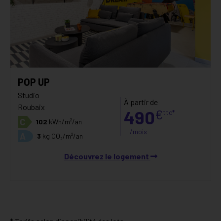
POP UP
Studio
À partir de
Roubaix
490
€
ttc*
C
102
kWh/m²/an
/mois
A
3
kg CO₂/m²/an
Découvrez le logement