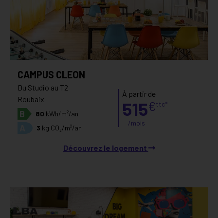
CAMPUS CLEON
Du Studio au T2
À partir de
Roubaix
515
€
ttc*
B
80
kWh/m²/an
/mois
A
3
kg CO₂/m²/an
Découvrez le logement