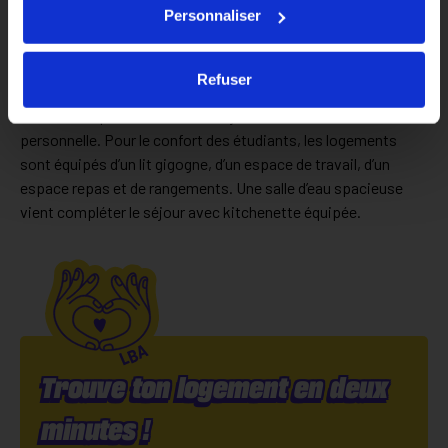
Personnaliser
En plein centre de Roubaix, la résidence étudiante Carré
Saint-Jean comporte de nombreux studios et T1 bis au style
Refuser
contemporain et soigné. Le mobilier en bois, aux tons doux
et discrets, permet à chacun d’ajouter sa touche décorative
personnelle. Pour le confort des étudiants, les logements
sont équipés d’un lit gigogne, d’un espace de travail, d’un
espace repas et de rangements. Une salle d’eau spacieuse
vient compléter le séjour avec kitchenette équipée.
Trouve ton logement en deux
minutes !