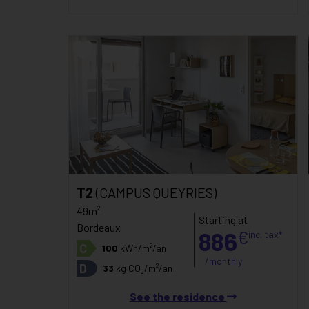
T2
(CAMPUS QUEYRIES)
49m²
Starting at
Bordeaux
886
€
inc. tax*
C
100
kWh/m²/an
/monthly
D
33
kg CO₂/m²/an
See the residence