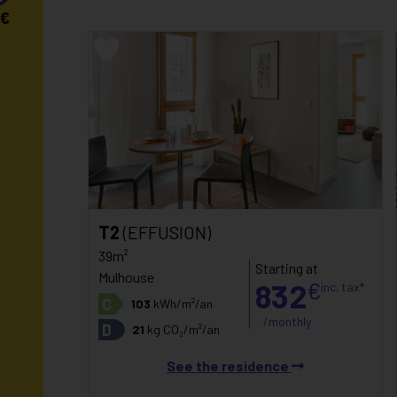
€
T2
(EFFUSION)
39m²
Starting at
Mulhouse
832
€
inc. tax*
C
103
kWh/m²/an
/monthly
D
21
kg CO₂/m²/an
See the residence