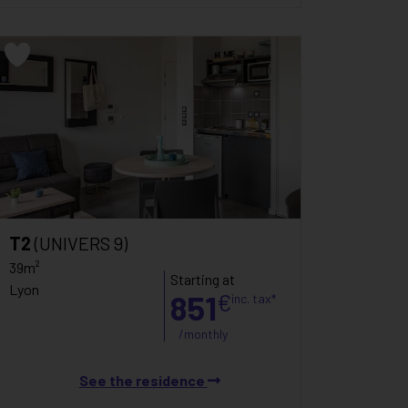
T2
(UNIVERS 9)
39m²
Starting at
Lyon
851
€
inc. tax*
/monthly
See the residence