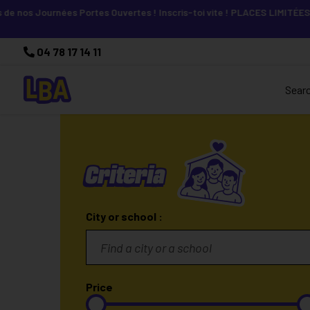
s Journées Portes Ouvertes ! Inscris-toi vite ! PLACES LIMITÉES
V
04 78 17 14 11
Sear
Criteria
City or school :
Price