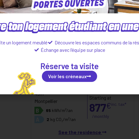
e ton logement étudiant en une 
ite un logement meublé
Découvre les espaces communs de la ré
Échange avec l’équipe sur place
Réserve ta visite
Voir les créneaux
T2
(ART CAMPUS)
43m²
Starting at
Montpellier
877
€
inc. tax*
B
65
kWh/m²/an
/monthly
A
2
kg CO₂/m²/an
See the residence