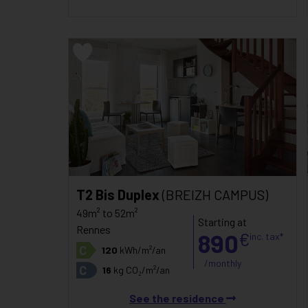
T2 Bis Duplex
(BREIZH CAMPUS)
49m² to 52m²
Starting at
Rennes
890
€
inc. tax*
C
120
kWh/m²/an
/monthly
C
16
kg CO₂/m²/an
See the residence