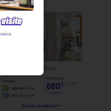
visite
sidence
T3
(CAMPUS CITADELLE)
52m²
Starting at
Amiens
880
€
inc. tax*
C
108
kWh/m²/an
/monthly
B
7
kg CO₂/m²/an
See the residence