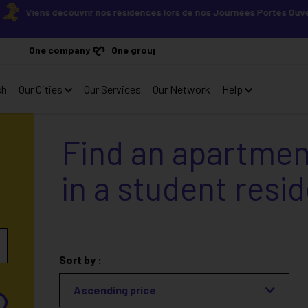
iens découvrir nos résidences lors de nos Journées Portes Ouvertes ! 
One company
One group
ch
Our Cities
Our Services
Our Network
Help
Find an apartmen
in a student resi
Sort by :
Ascending price