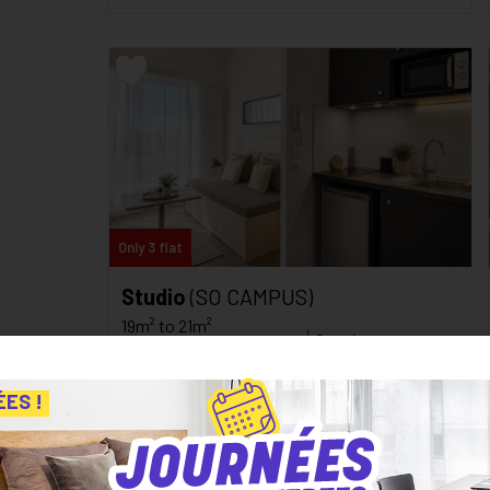
Only 3 flat
Studio
(SO CAMPUS)
19m² to 21m²
Starting at
Saint Denis
865
€
inc. tax*
C
105
kWh/m²/an
ÉES !
/monthly
C
19
kg CO₂/m²/an
See the residence