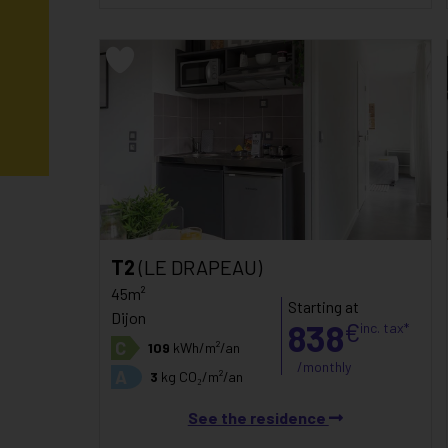
T2
(LE DRAPEAU)
45m²
Starting at
Dijon
838
€
inc. tax*
C
109
kWh/m²/an
/monthly
A
3
kg CO₂/m²/an
See the residence