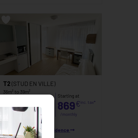
T2
(STUD EN VILLE)
36m² to 39m²
Starting at
Bobigny
869
€
inc. tax*
B
82
kWh/m²/an
/monthly
C
15
kg CO₂/m²/an
See the residence