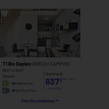
T1 Bis Duplex
(BREIZH CAMPUS)
36m² to 52m²
Starting at
Rennes
837
€
inc. tax*
C
131
kWh/m²/an
/monthly
C
18
kg CO₂/m²/an
See the residence