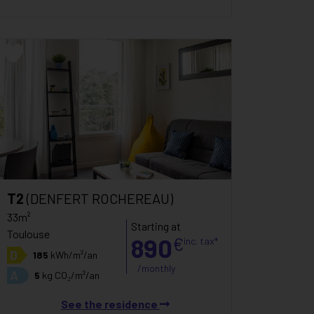
T2
(DENFERT ROCHEREAU)
33m²
Starting at
Toulouse
890
€
inc. tax*
D
185
kWh/m²/an
/monthly
A
5
kg CO₂/m²/an
See the residence