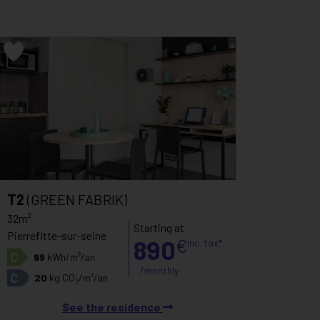
T2
(GREEN FABRIK)
32m²
Starting at
Pierrefitte-sur-seine
890
€
inc. tax*
C
99
kWh/m²/an
/monthly
C
20
kg CO₂/m²/an
See the residence