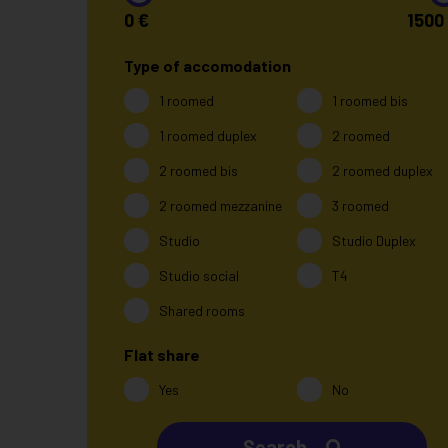
0
€
1500
Type of accomodation
1 roomed
1 roomed bis
1 roomed duplex
2 roomed
2 roomed bis
2 roomed duplex
2 roomed mezzanine
3 roomed
Studio
Studio Duplex
Studio social
T4
Shared rooms
Flat share
Yes
No
Search