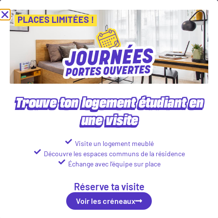
e nos Journées Portes Ouvertes ! Inscris-toi vite ! PLACES LIMITÉES
Voir les créneaux
PLACES LIMITÉES !
< Retour à l'accueil du blog
Pourquoi faire
du sport quand
on est étudiant
Trouve ton logement étudiant en
?
une visite
Bien-Être
Le
23/05/2022
par
Jérémy
Visite un logement meublé
Découvre les espaces communs de la résidence
Échange avec l’équipe sur place
Réserve ta visite
Voir les créneaux