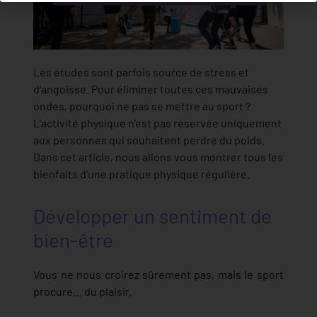
Les études sont parfois source de stress et
d’angoisse. Pour éliminer toutes ces mauvaises
ondes, pourquoi ne pas se mettre au sport ?
L’activité physique n’est pas réservée uniquement
aux personnes qui souhaitent perdre du poids.
Dans cet article, nous allons vous montrer tous les
bienfaits d’une pratique physique régulière.
Développer un sentiment de
bien-être
Vous ne nous croirez sûrement pas, mais le sport
procure… du plaisir.